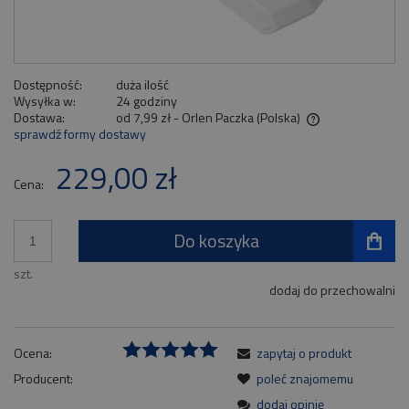
Dostępność:
duża ilość
Wysyłka w:
24 godziny
Dostawa:
od 7,99 zł
- Orlen Paczka
(Polska)
sprawdź formy dostawy
Cena nie zawiera ewentualnych kosztów płatności
229,00 zł
Cena:
Do koszyka
szt.
dodaj do przechowalni
Ocena:
zapytaj o produkt
Producent:
poleć znajomemu
dodaj opinię