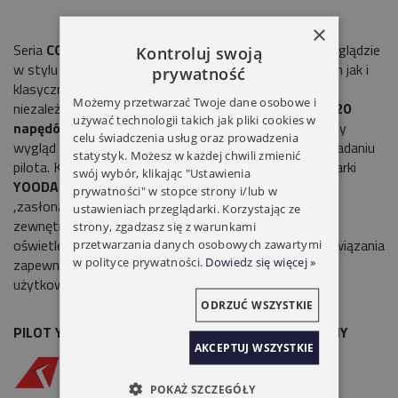
×
Seria
CORVETO
to piloty przenośne o niebanalnym wyglądzie
Kontroluj swoją
w stylu
future retro
. Idealnie pasują do nowoczesnych jak i
prywatność
klasycznych wnętrz. Funkcja podkanałów pozwala na
Możemy przetwarzać Twoje dane osobowe i
niezależne sterowanie dwoma napędami lub grupą
do 20
używać technologii takich jak pliki cookies w
napędów.
Magnetyczny uchwyt zapewnia nowoczesny
celu świadczenia usług oraz prowadzenia
wygląd oraz wygodę obsługi przed podnoszeniu i odkładaniu
statystyk. Możesz w każdej chwili zmienić
pilota. Kompatybilność ze wszystkimi urządzeniami marki
swój wybór, klikając "Ustawienia
YOODA
daje możliwość sterowania nie tylko firanami
prywatności" w stopce strony i/lub w
,zasłonami , roletami wewnętrznymi ale również
ustawieniach przeglądarki. Korzystając ze
zewnętrznymi , a także markizami i
strony, zgadzasz się z warunkami
oświetleniem. Nowoczesny Design i nowatorskie rozwiązania
przetwarzania danych osobowych zawartymi
w polityce prywatności.
Dowiedz się więcej »
zapewniają Komfortowy produkt dla wszystkich
użytkowników w twoim domu.
ODRZUĆ WSZYSTKIE
PILOT YOODA CORVETO 30-KANAŁOWY PRZENOŚNY
AKCEPTUJ WSZYSTKIE
POKAŻ SZCZEGÓŁY