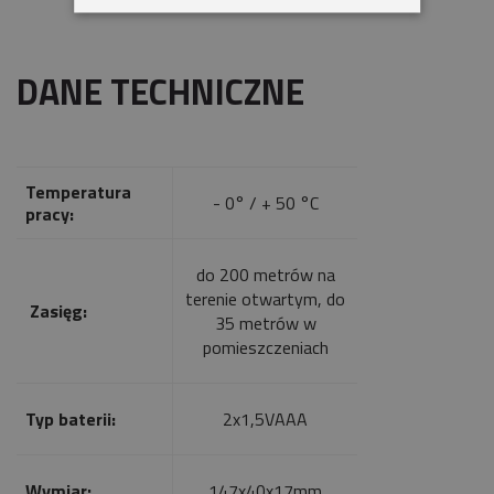
DANE TECHNICZNE
Temperatura
- 0° / + 50 °C
pracy:
do 200 metrów na
terenie otwartym, do
Zasięg:
35 metrów w
pomieszczeniach
Typ baterii:
2x1,5VAAA
Wymiar:
147x40x17mm