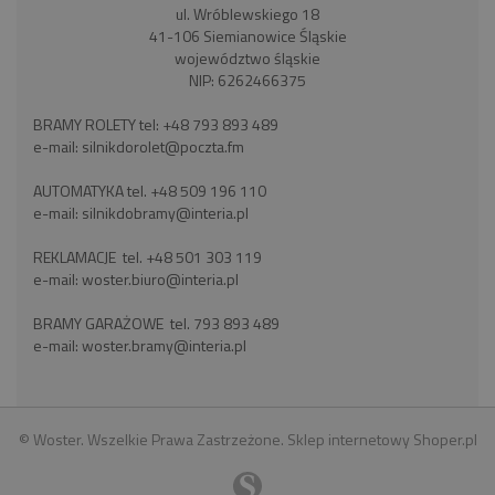
ul. Wróblewskiego 18
41-106 Siemianowice Śląskie
województwo śląskie
NIP: 6262466375
BRAMY ROLETY tel:
+48 793 893 489
e-mail:
silnikdorolet@poczta.fm
AUTOMATYKA tel.
+48 509 196 110
e-mail:
silnikdobramy@interia.pl
REKLAMACJE tel.
+48 501 303 119
e-mail:
woster.biuro@interia.pl
BRAMY GARAŻOWE tel.
793 893 489
e-mail:
woster.bramy@interia.pl
© Woster. Wszelkie Prawa Zastrzeżone.
Sklep internetowy Shoper.pl