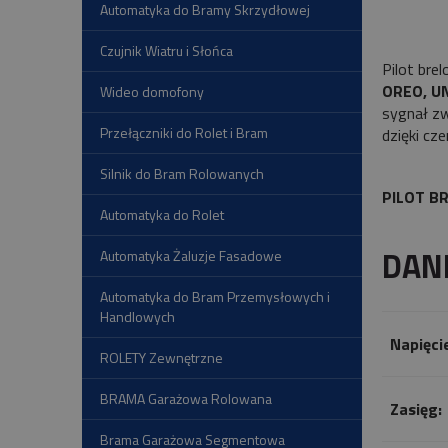
Automatyka do Bramy Skrzydłowej
Czujnik Wiatru i Słońca
Pilot bre
OREO, U
Wideo domofony
sygnał z
Przełączniki do Rolet i Bram
dzięki cz
Silnik do Bram Rolowanych
PILOT B
Automatyka do Rolet
DAN
Automatyka Żaluzje Fasadowe
Automatyka do Bram Przemysłowych i
Handlowych
Napięcie
ROLETY Zewnętrzne
BRAMA Garażowa Rolowana
Zasięg:
Brama Garażowa Segmentowa