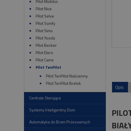
Pilot Mobilus
Pilot Nice
Pilot Selve
Pilot Somfy
Pilot Simu
Pilot Yooda
Pilot Becker
Pilot Elero
Pilot Came
Pilot TenPilot
Pilot TenPilot Naścienny
Pilot TenPilot Brelok
Opis
Centrale Sterujące
PILO
Systemy Inteligentny Dom
Automatyka do Bram Przesuwnych
BIAŁ