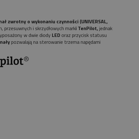
ał zwrotny o wykonaniu czynności (UNIVERSAL,
ch, przesuwnych i skrzydłowych mark
i TenPilot,
jednak
yposażony w dwie diody
LED
oraz przycisk statusu
anały
pozwalają na sterowanie trzema napędami