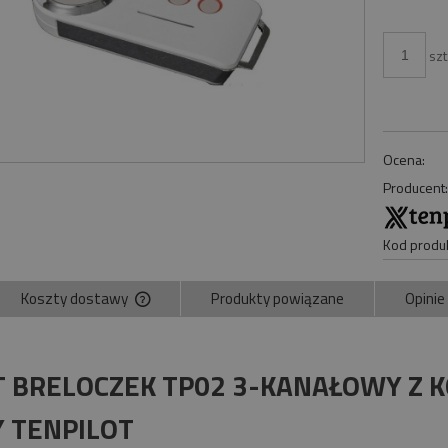
szt
Ocena:
Producent
Kod produk
Koszty dostawy
Produkty powiązane
Opinie
Cena nie zawiera ewentualnych kosztów
płatności
T BRELOCZEK TP02 3-KANAŁOWY Z
Y TENPILOT