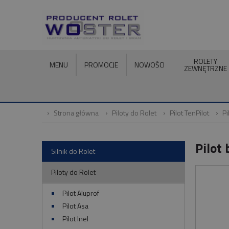
ROLETY
MENU
PROMOCJE
NOWOŚCI
ZEWNĘTRZNE
Strona główna
Piloty do Rolet
Pilot TenPilot
Pi
Pilot
Silnik do Rolet
Piloty do Rolet
Pilot Aluprof
Pilot Asa
Pilot Inel