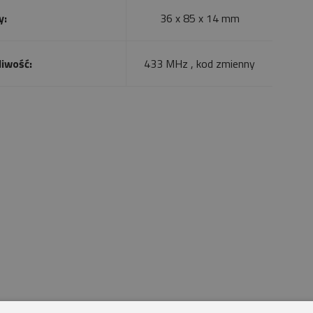
y:
36 x 85 x 14 mm
liwość:
433 MHz , kod zmienny