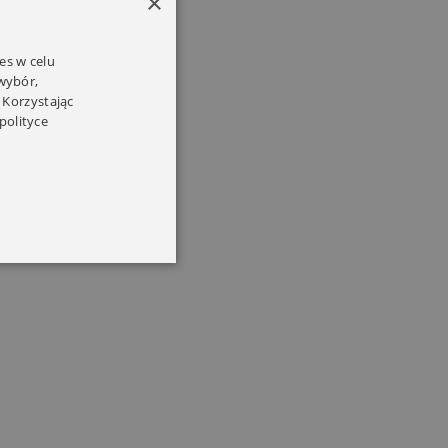
×
es w celu
 wybór,
 Korzystając
polityce