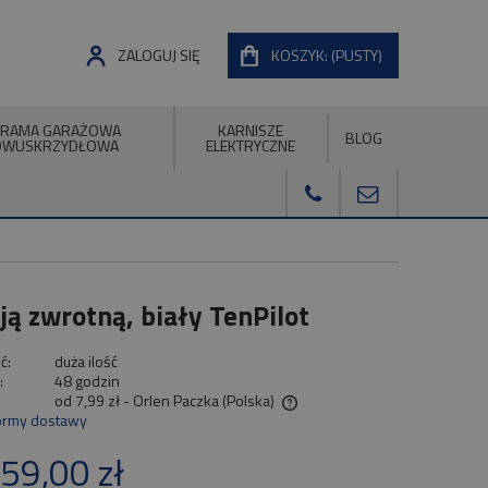
ZALOGUJ SIĘ
KOSZYK:
(PUSTY)
RAMA GARAŻOWA
KARNISZE
BLOG
DWUSKRZYDŁOWA
ELEKTRYCZNE
ą zwrotną, biały TenPilot
ć:
duża ilość
:
48 godzin
od 7,99 zł
- Orlen Paczka
(Polska)
ormy dostawy
Cena nie zawiera ewentualnych kosztów
59,00 zł
płatności