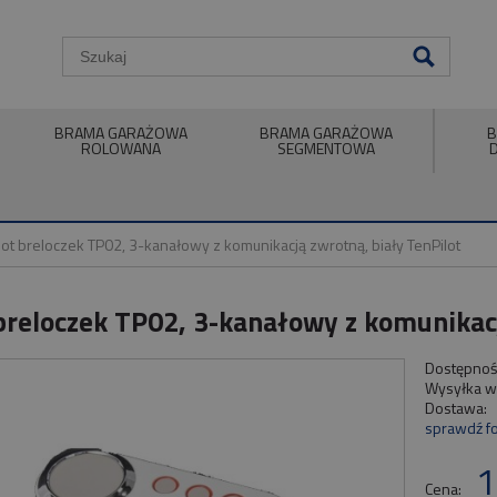
BRAMA GARAŻOWA
BRAMA GARAŻOWA
B
ROLOWANA
SEGMENTOWA
lot breloczek TP02, 3-kanałowy z komunikacją zwrotną, biały TenPilot
 breloczek TP02, 3-kanałowy z komunikacj
Dostępnoś
Wysyłka w
Dostawa:
sprawdź f
1
Cena: