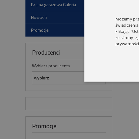
Brama garażowa Galeria
Nowości
Możemy prze
świadczenia
Promocje
klikając "Us
ze strony, 
prywatności
Producenci
Wybierz producenta
Promocje