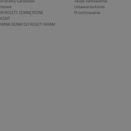
R Bramy Garażowe
Twoje zamówienia
ntowe
Ustawienia konta
R ROLETY ZEWNĘTRZNE
Przechowalnia
UCENT
WNIA SILNIKI DO ROLET I BRAM