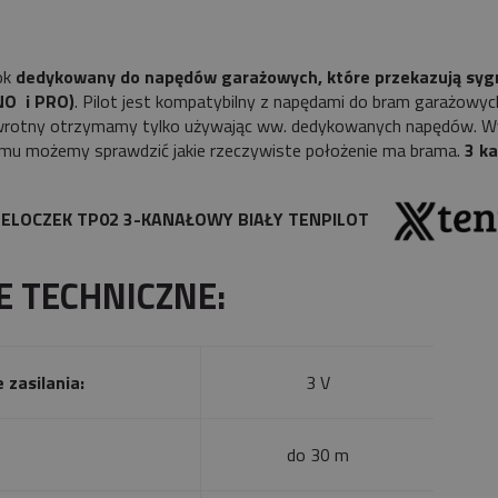
lok
dedykowany do napędów garażowych, które przekazują sygn
NO i PRO)
. Pilot jest kompatybilny z napędami do bram garażowy
wrotny otrzymamy tylko używając ww. dedykowanych napędów. W
emu możemy sprawdzić jakie rzeczywiste położenie ma brama.
3 k
RELOCZEK TP02 3-KANAŁOWY BIAŁY TENPILOT
E TECHNICZNE:
 zasilania:
3 V
do 30 m