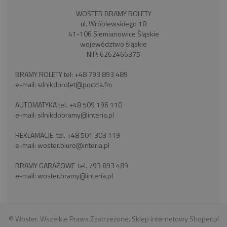
WOSTER BRAMY ROLETY
ul. Wróblewskiego 18
41-106 Siemianowice Śląskie
województwo śląskie
NIP: 6262466375
BRAMY ROLETY tel:
+48 793 893 489
e-mail:
silnikdorolet@poczta.fm
AUTOMATYKA tel.
+48 509 196 110
e-mail:
silnikdobramy@interia.pl
REKLAMACJE tel.
+48 501 303 119
e-mail:
woster.biuro@interia.pl
BRAMY GARAŻOWE tel.
793 893 489
e-mail:
woster.bramy@interia.pl
© Woster. Wszelkie Prawa Zastrzeżone.
Sklep internetowy Shoper.pl