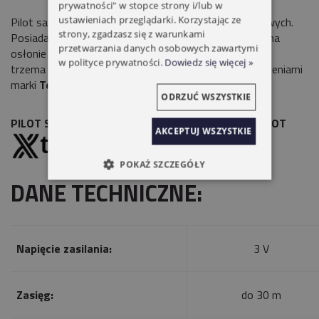
prywatności" w stopce strony i/lub w
ustawieniach przeglądarki. Korzystając ze
Pilot samochodowy dedykowany do napędów garażowych.
strony, zgadzasz się z warunkami
Posiada
zaczep
, dzięki któremu można umieścić pilot na
przetwarzania danych osobowych zawartymi
osłonie słonecznej.
3 kanały
pozwalają na sterowanie
w polityce prywatności.
Dowiedz się więcej »
trzema napędami. Kompatybilny ze wszystkimi urządzeniami
marki
TenPilot.
ODRZUĆ WSZYSTKIE
PILOT SAMOCHODOWY TP04 3-KANAŁOWY TENPILOT
AKCEPTUJ WSZYSTKIE
POKAŻ SZCZEGÓŁY
DANE TECHNICZNE:
Napięcie zasilania:
3 V
Zasięg:
do 30 m