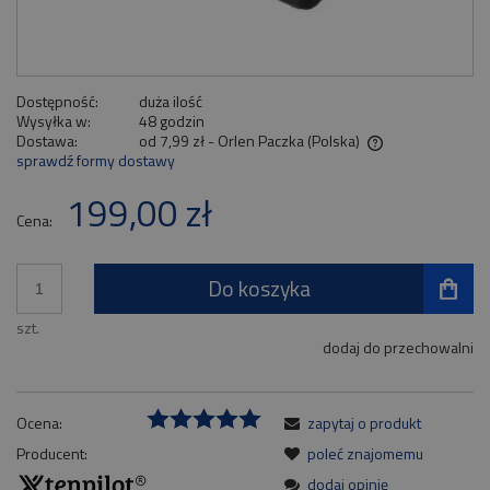
Dostępność:
duża ilość
Wysyłka w:
48 godzin
Dostawa:
od 7,99 zł
- Orlen Paczka
(Polska)
sprawdź formy dostawy
Cena nie zawiera ewentualnych kosztów płatności
199,00 zł
Cena:
Do koszyka
szt.
dodaj do przechowalni
Ocena:
zapytaj o produkt
Producent:
poleć znajomemu
dodaj opinię