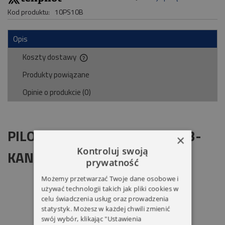
Kod produktu:
10PS10B
Opis
Koszty dostawy
Cena nie zawiera ewentualnych kosztów płatności
Produkty powiązane
Opinie o produkcie (0)
PILOT SAMOCHODOWY TP04 3-
×
Kontroluj swoją
KANAŁOWY TENPILOT
prywatność
Możemy przetwarzać Twoje dane osobowe i
używać technologii takich jak pliki cookies w
celu świadczenia usług oraz prowadzenia
statystyk. Możesz w każdej chwili zmienić
swój wybór, klikając "Ustawienia