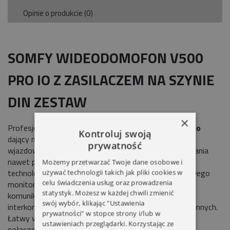
Opinie o produkcie (0)
SOMFY WIDEODOMOFON V500
PRO IO Z ZASILACZEM NA SZYNIE
DIN ZESTAW
×
Profesjonalny, intuicyjny wideodomofony
V 500 PRO io
Kontroluj swoją
dający możliwość przewodowego otwierania bramy
prywatność
wjazdowej i furtki, oraz nadajnik z możliwością sterowania
nawet pięcioma urządzeniami lub grupami urządzeń w
Możemy przetwarzać Twoje dane osobowe i
technologii
io
. Posiada opcję zainstalowania dodatkowego
używać technologii takich jak pliki cookies w
celu świadczenia usług oraz prowadzenia
monitora wewnętrznego (maks. 2), przez który można
statystyk. Możesz w każdej chwili zmienić
komunikować się z monitorem głównym na zasadzie
swój wybór, klikając "Ustawienia
interkomu. Szczególnie polecany do domów jednorodzinnych.
prywatności" w stopce strony i/lub w
Łatwy w montażu dzięki uchwytom montażowym i
ustawieniach przeglądarki. Korzystając ze
połączeniu monitora z panelem zewnętrznym poprzez